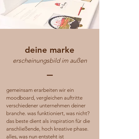
deine marke
erscheinungsbild im außen
gemeinsam erarbeiten wir ein
moodboard, vergleichen auftritte
verschiedener unternehmen deiner
branche. was funktioniert, was nicht?
das beste dient als inspiration für die
anschließende, hoch kreative phase.
alles, was nun entsteht ist