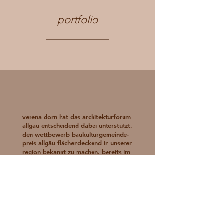
portfolio
verena dorn hat das architekturforum
allgäu entscheidend dabei unterstützt,
den wettbewerb baukulturgemeinde-
preis allgäu flächendeckend in unserer
region bekannt zu machen. bereits im
vorfeld tief in die thematik
eintauchend, hat verena äußerst
schnell ein sehr schlüssiges
grafikkonzept vorgelegt, das ohne
die sonst üblichen langwierigen
diskussionen in unserem kreis
verabschiedet wurde. die grafische