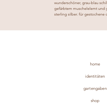
wunderschöner, grau-blau schi
gefärbtem muschelelemt und gla
sterling silber. für gestochene 
home
identitäten
gartengaben
shop