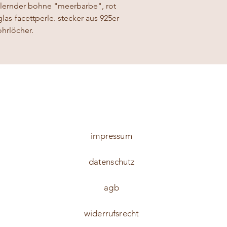
llernder bohne "meerbarbe", rot
s-facettperle. stecker aus 925er
ohrlöcher.
impressum
datenschutz
agb
widerrufsrecht