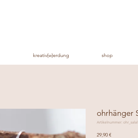
n
kreativ(w)erdung
shop
ohrhänger 
Artikelnummer: ohr_salal
Preis
29,90 €