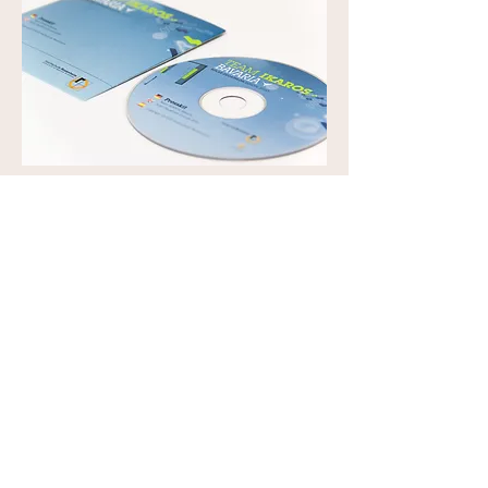
home
identitäten
gartengaben